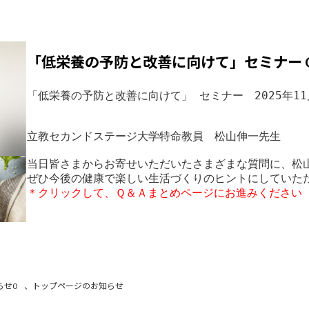
「低栄養の予防と改善に向けて」セミナー 
カ
ラ
ム
「低栄養の予防と改善に向けて」 セミナー　2025年11
リ
ン
立教セカンドステージ大学特命教員　松山伸一先生

ク
当日皆さまからお寄せいただいたさまざまな質問に、松山
＊クリックして、Ｑ＆Ａまとめページにお進みください
らせ0
、
トップページのお知らせ