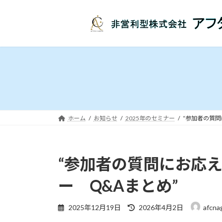
コ
ナ
ン
ビ
テ
ゲ
ン
ー
ツ
シ
へ
ョ
ス
ン
キ
に
ッ
移
プ
動
ホーム
お知らせ
2025年のセミナー
“参加者の質
“参加者の質問にお応
ー Q&Aまとめ”
最
2025年12月19日
2026年4月2日
afcna
終