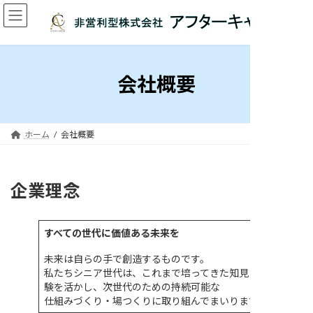
コ
ナ
ン
ビ
テ
ゲ
ン
ー
ツ
シ
へ
ョ
会社概要
ス
ン
キ
に
ッ
移
プ
動
ホーム
会社概要
企業理念
すべての世代に価値ある未来を
未来は自らの手で創造するものです。
私たちシニア世代は、これまで培ってきた知見と経
験を活かし、次世代のための持続可能な
仕組みづくり・場つくりに取り組んでまいります。