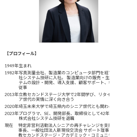
【プロフィール】
1949年
生まれ
1982年
写真測量会社、製造業のコンピュータ部門を経て、株式会
社システム技研に入社。 製造業向けの販売・生産管理シス
テムの設計・開発、導入支援、顧客サポート、社員教育に
従事
2013年
立教セカンドステージ大学で2年間学び、リタイア後のシニ
ア世代の実情に深く向き合う
2020年
埼玉未来大学で埼玉県内のシニア世代とも関わる
2023年
プログラマ、SE、開発部長、取締役として42年間在籍後、
株式会社システム技研を退職
現在
特定非営利活動法人シニアの再チャレンジを支援する会 理
事長、一般社団法人新現役交流会 サポート理事、 RSAC(立
教セカンドステージ・アカデミック・コミュニティ)会員、