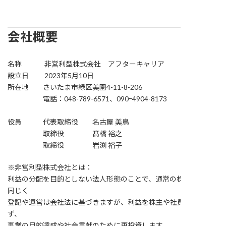
会社概要
名称 非営利型株式会社 アフターキャリア
設立日 2023年5月10日
所在地 さいたま市緑区美園4-11-8-206
電話：048-789-6571、090ｰ4904-8173
役員 代表取締役 名古屋 美鳥
取締役 髙橋 裕之
取締役 岩渕 裕子
※非営利型株式会社とは：
利益の分配を目的としない法人形態のことで、通常の株式会社と
同じく
登記や運営は会社法に基づきますが、利益を株主や社員に配当せ
ず、
事業の目的達成や社会貢献のために再投資します。