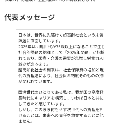
代表メッセージ
日本は、世界に先駆けて超高齢社会という未曾有の
課題に直面しています。
2025年は団塊世代が75歳以上になることで生じる
社会的課題の総称として「2025年問題」が指摘さ
れており、医療・介護の需要が急増し労働力人口が
減少が進みます。
超高齢化社会の到来は、社会保障費の増加と現役世
代の負担増により、社会保障制度そのものの持続性
が問われています。
団塊世代のひとりである私は、我が国の高度経済成
長時代にキャリアを構築し、いわば日本と共に成長
してきたと感じています。
しかし、このまま何もせず次世代への負担を押しつ
けることは、未来への責任を放棄することに他なり
ません。