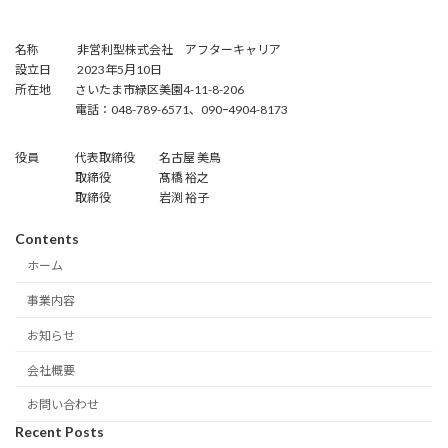
名称 非営利型株式会社 アフターキャリア
設立日 2023年5月10日
所在地 さいたま市緑区美園4-11-8-206
電話：048-789-6571、090ｰ4904-8173
役員 代表取締役 名古屋 美鳥
取締役 髙橋 裕之
取締役 岩渕 裕子
Contents
ホーム
事業内容
お知らせ
会社概要
お問い合わせ
Recent Posts