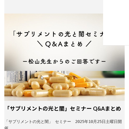
バ
日
ー
時
:
リ
ン
ク
カ
「サプリメントの光と闇」セミナー Q&Aまとめ
ラ
ム
「サプリメントの光と闇」 セミナー　2025年10月25日土曜日開
リ
催
