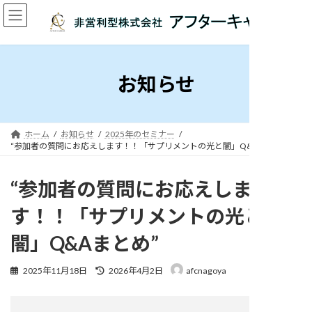
コ
ナ
ン
ビ
テ
ゲ
ン
ー
ツ
シ
へ
ョ
お知らせ
ス
ン
キ
に
ッ
移
プ
動
ホーム
お知らせ
2025年のセミナー
“参加者の質問にお応えします！！「サプリメントの光と闇」Q&Aまとめ”
“参加者の質問にお応えしま
す！！「サプリメントの光と
闇」Q&Aまとめ”
最
2025年11月18日
2026年4月2日
afcnagoya
終
更
カ
新